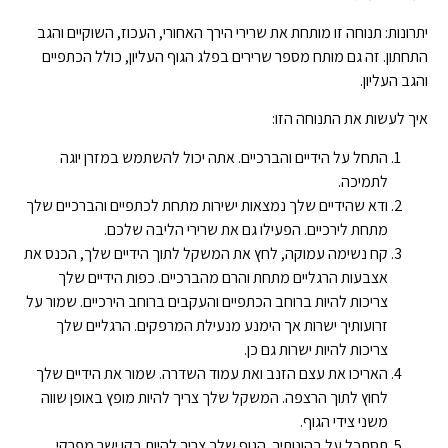
יתרונות: תנוחה זו מותחת את שרירי הירך האחורי, העכוז, השוקיים והגב
התחתון. זה גם מותח מספר שרירים בפלג הגוף העליון, כולל הכתפיים
והגב העליון.
איך לעשות את התנוחה הזו:
התחל על הידיים והברכיים. אתה יכול להשתמש במזרן יוגה
לתמיכה.
ודא שהידיים שלך נמצאות ישירות מתחת לכתפיים והברכיים שלך
מתחת לירכיים. הפעילו גם את שרירי הליבה שלכם.
קח נשימה עמוקה, לחץ את המשקל לתוך הידיים שלך, הכנס את
אצבעות הרגליים מתחת והרם מהברכיים. כפות הידיים שלך
צריכות להיות ברוחב הכתפיים והעקבים ברוחב הירכיים. שמור על
זרועותיך ישרות אך הימנע מנעילת המרפקים. הרגליים שלך
צריכות להיות ישרות גם כן.
האריכו את עצם הזנב ואת עמוד השדרה. שמור את הידיים שלך
לחוץ לתוך הרצפה. המשקל שלך צריך להיות מופץ באופן שווה
משני צידי הגוף.
תסתכל על בהונותיך. הגוף שלך צריך להיות בקו ישר מפרקי