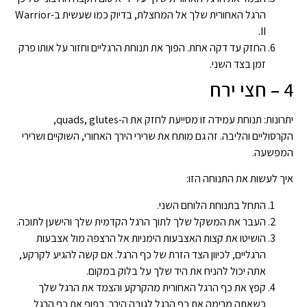
הרגל האחורית שלך אל המחצלת, בדיוק כמו שעשית ב-Warrior
II.
החזק עד דקה אחת. הפוך את תנוחת הרגליים וחזור על אותו פרק
זמן בצד השני.
4 – חצי ירח
יתרונות: תנוחת עמידה זו מסייעת לחזק את ה-quads, glutes,
הקרסוליים והליבה. זה גם מותח את שרירי הירך האחורי, השוקיים ושרירי
המפשעה.
איך לעשות את התנוחה הזו:
התחל בתנוחת הלוחם השני.
העבר את המשקל שלך לתוך הרגל הקדמית שלך והישען לתוכה.
הושיטו את קצות האצבעות הימניות אל הרצפה מול אצבעות
הרגליים, לכיוון הצד הזרת של כף הרגל. אם קשה להגיע לקרקע,
אתה יכול להניח את היד שלך על בלוק במקום.
קפץ את כף הרגל האחורית מהקרקע והצמד את הרגל שלך
כשאתה מרימה את כף הרגל לגובה הירך. כפוף את כף הרגל