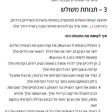
3 – תנוחת משולש
יתרונות: תנוחת משולש מתמקדת במתיחה והארכת השרירים בירכיים,
בירכיים
ובגב
. אתה צריך גם להרגיש מתיחה טובה בשרירי הירך שלך.
איך לעשות את התנוחה הזו:
התחילו בתנוחת Warrior II, ואז קצרו מעט את העמדה שלכם.
יישר את העקבים. יישר את שתי רגליך. השאר את הידיים שלך
מושטות לרווחה כמו ב-Warrior II.
תן לירכיים שלך להזיז אחורה כשאתה מגיע לזרוע הקדמית שלך
קדימה ונשען לתוך הרגל הקדמית שלך.
הורד את קצות האצבעות הקדמיות אל הרצפה, או הנח אותן על
בלוק הממוקם ממש בתוך כף הרגל הקדמית שלך.
הושט את זרועך השנייה עד השמים, כשהכתפיים שלך מוערמות.
הבט למעלה אל קצה כף היד שלך. אם הצוואר שלך מרגיש
מתוח, מקד את מבטך מטה אל הבוהן הגדולה הקדמית במקום
זאת.
הצמד את הרגל האחורית שלך על ידי איטום הקצה החיצוני של כף