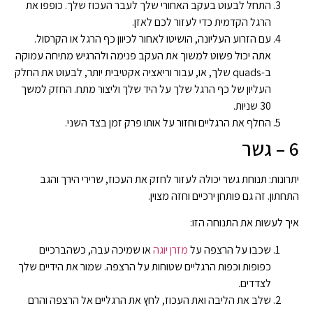
התחל לבעוט בעקב האחורי שלך לעבר העכוז שלך. כופפו את
הרגל הקדמית כדי לעזור לכם לאזן.
עם הזרוע העליונה, הושיטו לאחור לכיוון כף הרגל או הקרסול.
אתה יכול פשוט למשוך את העקב פנימה ולהרגיש מתיחה עמוקה
ב-quads שלך, או, עבור וריאציה אקטיבית יותר, לבעוט את החלק
העליון של כף הרגל שלך על היד שלך וליצור מתח. החזק למשך
30 שניות.
החלף את הרגליים וחזור על אותו פרק זמן בצד השני.
6 – גשר
יתרונות: תנוחת גשר יכולה לעזור לחזק את העכוז, שרירי הירך והגב
התחתון. זה גם פותחן ירכיים וחזה מצוין.
איך לעשות את התנוחה הזו:
שכבו על הרצפה על
מזרן יוגה
או שמיכה עבה, כשהברכיים
כפופות וכפות הרגליים שטוחות על הרצפה. שמור את הידיים שלך
לצדדים.
שלב את הליבה ואת העכוז, לחץ את הרגליים אל הרצפה והרם