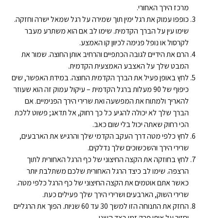
מרכז הירך האחורי.
כופפו עמוק את רגל ימין תוך שמירה על רגל שמאל ישרה וחזקה.
שימו עין על הברך הקדמית. שימו לב אם הוא משתרע מעבר
לקרסול או נופל פנימה לכיוון קו האמצע.
הרם את הידיים לגובה הכתפיים והרחיב אותן החוצה. שמור את
המבט שלך על האצבע האמצעית הקדמית.
לחץ באופן פעיל את הברך הקדמית החוצה. במידת האפשר, שים
כיפוף של 90 מעלות ברגל הקדמית – עיקול עמוק זה הוא שעוזר
להאריך ולמתוח את המפשעה ואת שרירי הירך הפנימיים. אם
הברך שלך לא יכולה להגיע כל כך רחוק, אל תדאג; פשוט ללכת
הכי רחוק שאתה יכול בלי שום כאב.
לחץ כלפי מטה דרך העקב הקדמי שלך והרגיש את הארבעים,
שרירי הירך והשכשוכים שלך נדלקים.
לחץ בחוזקה את הקצה החיצוני של כף הרגל האחורית לתוך
הרצפה. שימו לב כיצד הרגל האחורית שלכם משתלבת יותר
כאשר אתם אוטמים את הקצה החיצוני של כף הרגל כלפי מטה.
שרירי השוק, הארבעים ושרירי הירך שלך פעילים כעת.
החזק את התנוחה הזו למשך 30 עד 60 שניות. הפוך את הרגליים
וחזור על אותו פרק זמן בצד השני.