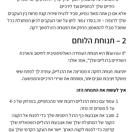
הידיים שלך לכתפיים ועד לירכיים.
אלא אם כן אתה מאוד גמיש, סביר להניח שיהיה קצת מרווח בין העקבים
שלך לרצפה – זה בסדר גמור. לחץ על שני העקבים לכיוון המחצלת ככל
שתוכל מבלי להתאמץ; החזק את התנוחה הזו למשך דקה.
2 – תנוחת הלוחם
"Warrior II היא תנוחת העמידה האולטימטיבית לחיטוב והארכת
השרירים ברגליים שלך", אמר אולני.
יתרונות: תנוחה חזקה זו ממריצה את הרגליים, עוזרת לך לפתח שיווי
משקל ויציבות טובים יותר, ומותחת את שרירי הירכיים והמפשעה.
איך לעשות את התנוחה הזו:
עמוד עם כפות הרגליים רחבות יותר מהכתפיים, במרחק של כ-4
עד 5 מטרים זה מזה.
סובב את אצבעות כף הרגל הימניות שלך כדי לפנות אל הקצה
הקצר של המחצלת שלך ואת אצבעות הרגליים השמאלית שלך
קדימה כדי לפנות לקצה הארוך. יישר את העקב הקדמי שלך עם