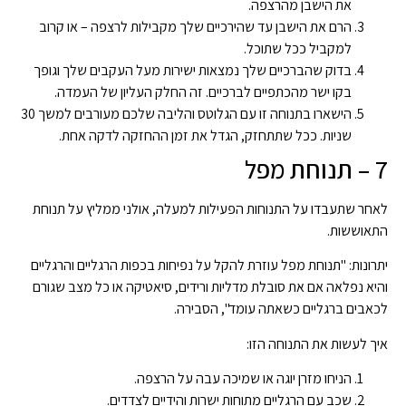
את הישבן מהרצפה.
הרם את הישבן עד שהירכיים שלך מקבילות לרצפה – או קרוב
למקביל ככל שתוכל.
בדוק שהברכיים שלך נמצאות ישירות מעל העקבים שלך וגופך
בקו ישר מהכתפיים לברכיים. זה החלק העליון של העמדה.
הישארו בתנוחה זו עם הגלוטס והליבה שלכם מעורבים למשך 30
שניות. ככל שתתחזק, הגדל את זמן ההחזקה לדקה אחת.
7 – תנוחת מפל
לאחר שתעבדו על התנוחות הפעילות למעלה, אולני ממליץ על תנוחת
התאוששות.
יתרונות: "תנוחת מפל עוזרת להקל על נפיחות בכפות הרגליים והרגליים
והיא נפלאה אם ​​את סובלת מדליות ורידים, סיאטיקה או כל מצב שגורם
לכאבים ברגליים כשאתה עומד", הסבירה.
איך לעשות את התנוחה הזו:
הניחו מזרן יוגה או שמיכה עבה על הרצפה.
שכב עם הרגליים מתוחות ישרות והידיים לצדדים.