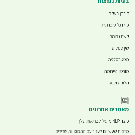
בעיות נפוצות
דורבן בעקב
כף רגל סוכרתית
קשת גבוהה
שין ספליט
מטטרסלגיה
מורטון נויירומה
הלוקס ולגוס
מאמרים אחרונים
כיצד NLP מועיל לבריאות שלך
מזונות שעשויים לעזור עם התכווצויות שרירים