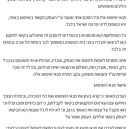
הליכים משפטיים
תנאי שימוש אלו וכל הסכם אחר שנוצר ע"י העסק הקשור בשימוש באתר,
יהיו כפופים לדיני מדינת ישראל בלבד.
כל המחלוקות ו/או סכסוכים בין הצדדים להסכם זה שיתגלעו בקשר לתקנון
ו/או לביצועו יתבררו בפני בית המשפט המוסמך לכך במחוז תל אביב ובמחוז
זה בלבד.
אתה מסכים לשפות ולפצות את העסק, עובדיו, מנהליו או מי מטעמם בגין כל
נזק, הפסד, אובדן רווח, תשלום או הוצאה שייגרמו להם, ובכלל זה שכר
טרחת עו"ד והוצאות משפט, עקב הפרת תנאי שימוש אלה.
אישור תנאי השימוש
הצרכן מאשר כי קרא בעיון את תנאי השימוש ואת דף המכירה, ובמידת הצורך
התייעץ עם הגורמים המקצועיים בקשר לקבלתם, כי הם ברורים ומובנים לו וכי
הוא מקבל על עצמו את האמור בהם, וכי לא יהיו לו כל טענות ו/או תביעות
לעסק בקשר אליהם. העסק שומר על
זכויותיו לעדכן את תנאי תקנון זה מעת לעת ובהתאם לשיקול דעתו הבלעדי.