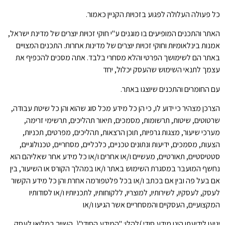
כל פעולה העלולה לפגוע בזכויות הקניין כאמור.
האתר והתכנים המופיעים בו מוגנים ע"י חוקי זכויות יוצרים של מדינת ישראל,
אמנות בינלאומיות וחוקי זכויות יוצרים של מדינות אחרות. התכנים המצויים
באתר הם לשימושך הפרטי והלא מסחרי בלבד. אתה מסכים להכפיף את
עצמך לתנאי השימוש שהעסק יכלול, יחד
עם החומרים והתכנים שיוצגו באתר.
הצרכן מצהיר כי ידוע לו, כי הן כל מידע מכל סוג שהוא והן כל שיטת עבודה,
שרטוטים, שיטות, תרשומות, מסמכים, תיאור תהליכים, תרשימי זרימה,
מערכי שיעור, מצגות גרפיות, תוכן הרצאות, תהליכים, מפרטים, תכניות,
הצעות, מסמכים, ידיעות ונתונים טכניים, כלכליים, מסחריים, טכנולוגיים,
סטטיסטיים, תאורטיים, מעשיים ו/או אחרים ו/או כל מידע אחר שאליהם הוא
נחשף המועבר במסגרת השימוש באתר ו/או במהלך הקורס או השיעור, בין
אם בעל פה ובין אם בכתב ו/או בכל פלטפורמה אחרת והן כל מידע הקשור
לעסק, לעסקיו, לשירותיו, למוצריו, ללקוחותיו, לתכניותיו ו/או לסודותיו
המקצועיים, העסקיים והמסחריים אשר הגיעו ו/או
יגיעו לידיעתו הינו מידע סודי )להלן: "המידע הסודי"(, השייך במלואו לעסק.