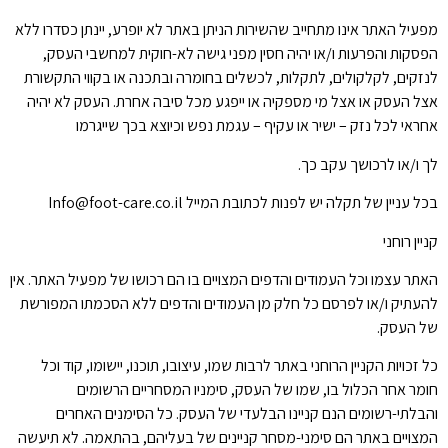
מפעיל האתר אינו מתחייב שהשירות הניתן באתר לא יופרע, יינתן כסדרו ללא
הפסקות והפרעות ו/או יהיה חסין מפני גישה לא-חוקית למחשבי העסק,
לנזקים, לקלקולים, לתקלות, לכשלים בחומרה ובתכנה או בקווי התקשורת
אצל העסק או אצל מי מספקיה או ייפגע מכל סיבה אחרת. העסק לא יהיה
אחראי לכל נזק – ישיר או עקיף – עגמת נפש וכיוצא בכך שייגרמו
לך ו/או לרכושך עקב כך.
בכל עניין של תקלה יש לפנות לכתובת המייל Info@foot-care.co.il
קניין רוחני
האתר עצמו וכל העמודים והדפים המצויים בו הם רכושו של מפעיל האתר. אין
להעתיק ו/או לפרסם כל חלק מן העמודים והדפים ללא הסכמתו המפורשת
של העסק.
כל זכויות הקניין הרוחני באתר לרבות שמו, עיצובו, תוכנו, יישומו, קוד וכל
חומר אחר הכלול בו, שמו של העסק, סימניו המסחריים הרשומים
והבלתי-רשומים הנם קניינו הבלעדי של העסק. כל הסימנים האחרים
המצויים באתר הם סימני-מסחר קניינים של בעליהם, בהתאמה. לא תיעשה