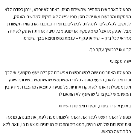
מפעיל האתר אינו מתחייב שהשירות הניתן באתר לא יופרע, יינתן כסדרו ללא
הפסקות והפרעות ו/או יהיה חסין מפני גישה לא-חוקית למחשבי העסק,
לנזקים, לקלקולים, לתקלות, לכשלים בחומרה ובתכנה או בקווי התקשורת
אצל העסק או אצל מי מספקיה או ייפגע מכל סיבה אחרת. העסק לא יהיה
אחראי לכל נזק – ישיר או עקיף – עגמת נפש וכיוצא בכך שייגרמו
לך ו/או לרכושך עקב כך.
ייעוץ מקצועי
מפעילת האתר מנגישה למשתמשים אפשרות לקבלת ייעוץ מקצועי. אי לכך
ובהתאם לזאת, הייעוץ מופנה כלפיי המשתמש שהשתמש בשירותי הייעוץ
ולכן מפעילת האתר לא תיקח אחריות על פגיעה כתוצאה מהעברת מידע בין
המשתמש לבין צד ג' שהייעוץ לא הותאם לו
באופן אישי. רציפות, זמינות ואמינות השירות
מפעיל האתר רשאי לסגור את האתר ולשנותו מעת לעת, את מבנהו, מראהו
ואת זמינותם של השירותים, המוצרים והתכנים הניתנים ומוצעים בו, וזאת ללא
כל הודעה מראש.