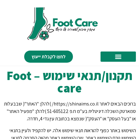
לחצו לקבלת ייעוץ
תקנון/תנאי שימוש – Foot
care
ברוכים הבאים לאתר https://shinaims.co.il/ )להלן: "האתר"( שבבעלות
סמארטק השכלה דיגיטלית בע"מ ח.פ 51-605122 )להלן: "מפעיל האתר"
או "בעל העסק" או "העסק"( שנמצא בכתובת עין גדי 4, חדרה.
השימוש באתר כפוף להוראות תנאי שימוש אלה. יש להקפיד ולעיין בתנאי
השימוש טרם השימוש באתר, שכן השימוש באתר מהווה הסכמה לתנאי